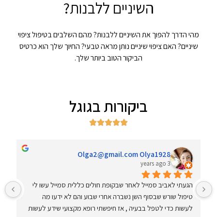
השיניים ללבנות?
מהי הדרך להפוך את השיניים ללבנות? מהם השלבים בטיפול ציפוי
שיניים? האם ציפוי שיניים נותן מראה טבעי? החיוך שלך הוא כרטיס
הביקור הטוב ביותר שלך.
ביקורות בגוגל





Galit Asamoah
4 years ago
אביב סמייל זאת מרפאת שיניים עם אוירה נעימה ומשפחתית   
.הצוות  מקצועי מאוד וברמה גבוהה  !השירות אדיב  והיחס חם ואישי  
ונותנים מענה מיידי כשצריך .אני שמחה  שבחרתי באביב סמייל 