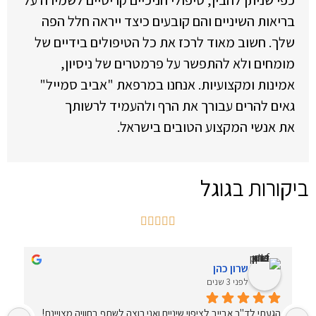
כפי שניתן להבין, טיפולי חניכיים קריטיים לשמירה על
בריאות השיניים והם קובעים כיצד ייראה חלל הפה
שלך. חשוב מאוד לרכז את כל הטיפולים בידיים של
מומחים ולא להתפשר על פרמטרים של ניסיון,
אמינות ומקצועיות. אנחנו במרפאת "אביב סמייל"
גאים להרים עבורך את הרף ולהעמיד לרשותך
את אנשי המקצוע הטובים בישראל.
ביקורות בגוגל





שרון כהן
לפני 3 שנים
הגעתי לד"ר אבייב לציפוי שיניים ואני רוצה לשתף בחוויה מצויינת!