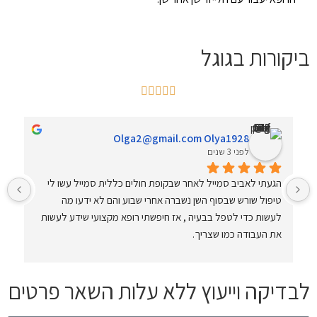
ביקורות בגוגל





Olga2@gmail.com Olya1928
לפני 3 שנים
הגעתי לאביב סמייל לאחר שבקופת חולים כללית סמייל עשו לי 
ול עצמו ד"ר אבייב היה קשוב לרצונות שלי 
טיפול שורש שבסוף השן נשברה אחרי שבוע והם לא ידעו מה 
ו
לעשות כדי לטפל בבעיה , אז חיפשתי רופא מקצועי שידע לעשות 
את העבודה כמו שצריך.
מעבר לזה שהם סידרו לי את השן שנשברה, הם גם עשו לי שתי 
עקירות כירורגיות בשיני בינה. הטיפול לא היה כואב וגם ההחלמה 
לבדיקה וייעוץ ללא עלות השאר פרטים
הייתה מאוד מהירה.
תודה רבה לצוות אביב סמייל על שירות אדיב ומקצועי מאוד.