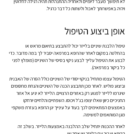
לא תימשך מעבר ליומיים ולאחריה ההתנהלות תהיה רגילה לחלוטין
ויהיה באפשרותך לאכול ולשתות כל דבר כרגיל.
אופן ביצוע הטיפול
טיפול הלבנת שיניים בלייזר יכול להתבצע בתיאום מראש או
בהחלטה במקום לאחר שהרופא במרפאה יסביר לך במה מדובר. כדי
לבצע את הטיפול עלייך לבצע ניקוי בסיסי של השיניים (מומלץ לפני
כל ביקור במרפאה).
הטיפול עצמו מתחיל בניקוי יסודי של השיניים כולל הסרה של האבנית
וביצוע פוליש. לאחר מכן תתבצע הכנה של השיניים והנחת מחסומים
שיגרמו ללייזר לפגוע רק באזורים הרצויים. הלייזר לא יגיע אל אזור
החניכיים כיוון שאלו יצופו בג'ל ויכוסו. השפתיים והלחיים יורחקו
באמצעים המתאימים לכך בעוד על עינייך יגן הרופא בעזרת משקפי
מגן המותאמים למשימה.
לאחר ההכנות יתחיל שלב ההלבנה באמצעות הלייזר. בשלב זה
הרופא יעבור עם הלייזר שן אחר שן.